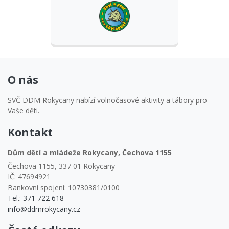
O nás
SVČ DDM Rokycany nabízí volnočasové aktivity a tábory pro
Vaše děti.
Kontakt
Dům dětí a mládeže Rokycany, Čechova 1155
Čechova 1155, 337 01 Rokycany
IČ: 47694921
Bankovní spojení: 10730381/0100
Tel.: 371 722 618
info@ddmrokycany.cz