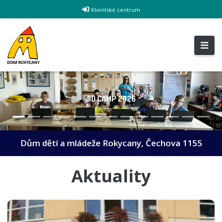
Klientské centrum
3D CAMP 2026
Předchozí
D
Dům dětí a mládeže Rokycany, Čechova 1155
Aktuality