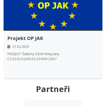
Projekt OP JAK
01.02.2025
​PROJEKT Šablony DDM Rokycany
CZ.02.02.02/00/24_034/0012307
Partneři